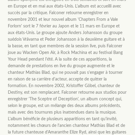
en Europe et en mai aux états-Unis. L'album est accueilli avec
succès par la critique. Falconer retourne enregistrer en
novembre 2001 et leur nouvel album 'Chapters From a Vale
Forlorn' sort le 7 février au Japon et le 11 mars en Europe et
aux états-Unis. Le groupe ajoute Anders Johansson du groupe
suédois Vrävarna et Peder Johansson à la deuxième guitare et à
la basse, en tant que membres de la session live, puis Falconer
joue au Wacken Open Air, à Rock Machina et au festival Bang
Your Head pendant l'été. A la suite de ces apparitions, la
demande de prestations en live du groupe augmente et le
chanteur Mathias Blad, qui ne pouvait pas s'engager à tourner
en raison de sa carrière d'acteur, accepte de quitter la
formation. En novembre 2002, Kristoffer Göbel, chanteur de
Destiny, est son remplacant. Falconer retourne aux studios pour
enregistrer 'The Sceptre of Deception', un album concept qui,
selon le groupe, est un mélange des deux albums précédents,
mais avec des tournures plus inattendues dans la musique.
L'album bénéficie de plusieurs apparitions en tant qu'invité,
notamment les chœurs de l'ancien chanteur Mathias Blad et de
la future chanteuse d'Amaranthe Elize Ryd, ainsi que les guitares