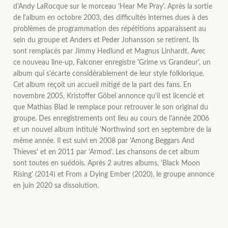
d'Andy LaRocque sur le morceau 'Hear Me Pray'. Après la sortie
de l'album en octobre 2003, des difficultés internes dues à des
problèmes de programmation des répétitions apparaîssent au
sein du groupe et Anders et Peder Johansson se retirent. Ils
sont remplacés par Jimmy Hedlund et Magnus Linhardt. Avec
ce nouveau line-up, Falconer enregistre 'Grime vs Grandeur', un
album qui s'écarte considérablement de leur style folklorique.
Cet album reçoit un accueil mitigé de la part des fans. En
novembre 2005, Kristoffer Göbel annonce qu'il est licencié et
que Mathias Blad le remplace pour retrouver le son original du
groupe. Des enregistrements ont lieu au cours de l'année 2006
et un nouvel album intitulé 'Northwind sort en septembre de la
même année. Il est suivi en 2008 par 'Among Beggars And
Thieves' et en 2011 par 'Armod'. Les chansons de cet album
sont toutes en suédois. Après 2 autres albums, 'Black Moon
Rising' (2014) et From a Dying Ember (2020), le groupe annonce
en juin 2020 sa dissolution.