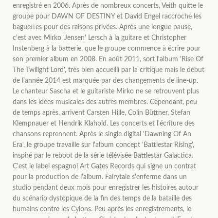
enregistré en 2006. Après de nombreux concerts, Veith quitte le
groupe pour DAWN OF DESTINY et David Engel raccroche les
baguettes pour des raisons privées. Après une longue pause,
c'est avec Mirko 'Jensen' Lersch à la guitare et Christopher
Instenberg à la batterie, que le groupe commence à écrire pour
son premier album en 2008. En août 2011, sort l'album 'Rise Of
The Twilight Lord', très bien accueilli par la critique mais le début
de l'année 2014 est marquée par des changements de line-up.
Le chanteur Sascha et le guitariste Mirko ne se retrouvent plus
dans les idées musicales des autres membres. Cependant, peu
de temps après, arrivent Carsten Hille, Colin Büttner, Stefan
Klempnauer et Hendrik Klahold. Les concerts et l'écriture des
chansons reprennent. Après le single digital 'Dawning Of An
Era', le groupe travaille sur l'album concept 'Battlestar Rising',
inspiré par le reboot de la série télévisée Battlestar Galactica.
C'est le label espagnol Art Gates Records qui signe un contrat
pour la production de l'album. Fairytale s'enferme dans un
studio pendant deux mois pour enregistrer les histoires autour
du scénario dystopique de la fin des temps de la bataille des
humains contre les Cylons. Peu après les enregistrements, le