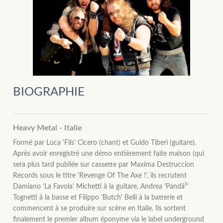
BIOGRAPHIE
Heavy Metal - Italie
Formé par Luca 'Fils' Cicero (chant) et Guido Tiberi (guitare).
Après avoir enregistré une démo entièrement faite maison (qui
sera plus tard publiée sur cassette par Maxima Destruccion
Records sous le titre 'Revenge Of The Axe !', ils recrutent
Damiano 'La Favola' Michetti à la guitare, Andrea 'Pandä²'
Tognetti à la basse et Filippo 'Butch' Belli à la batterie et
commencent à se produire sur scène en Italie. Ils sortent
finalement le premier album éponyme via le label underground