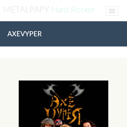
METALPAPY
Hard Rocker
AXEVYPER