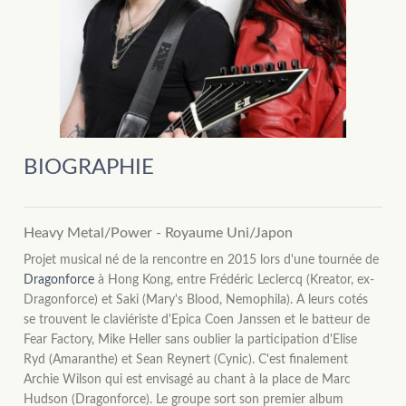
BIOGRAPHIE
Heavy Metal/Power - Royaume Uni/Japon
Projet musical né de la rencontre en 2015 lors d'une tournée de
Dragonforce
à Hong Kong, entre Frédéric Leclercq (Kreator, ex-
Dragonforce) et Saki (Mary's Blood, Nemophila). A leurs cotés
se trouvent le claviériste d'Epica Coen Janssen et le batteur de
Fear Factory, Mike Heller sans oublier la participation d'Elise
Ryd (Amaranthe) et Sean Reynert (Cynic). C'est finalement
Archie Wilson qui est envisagé au chant à la place de Marc
Hudson (Dragonforce). Le groupe sort son premier album