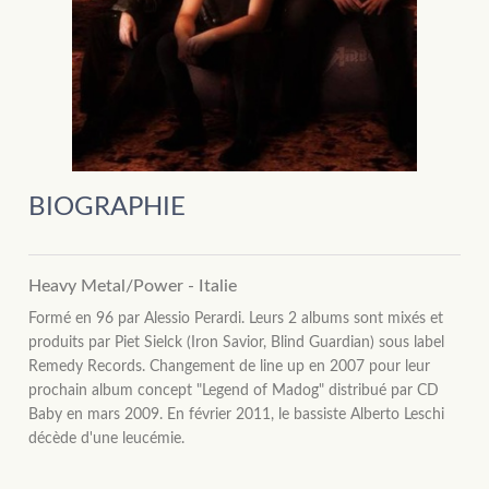
BIOGRAPHIE
Heavy Metal/Power - Italie
Formé en 96 par Alessio Perardi. Leurs 2 albums sont mixés et
produits par Piet Sielck (Iron Savior, Blind Guardian) sous label
Remedy Records. Changement de line up en 2007 pour leur
prochain album concept "Legend of Madog" distribué par CD
Baby en mars 2009. En février 2011, le bassiste Alberto Leschi
décède d'une leucémie.